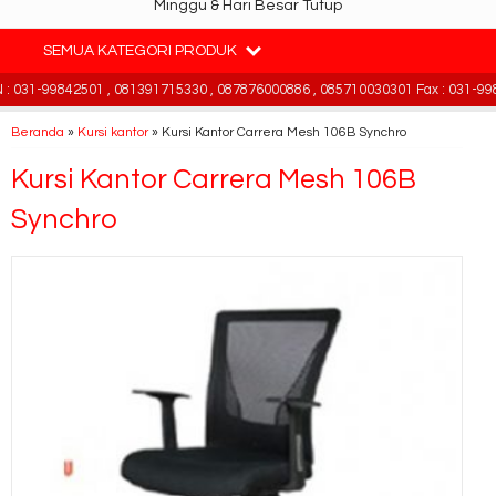
Minggu & Hari Besar Tutup
SEMUA KATEGORI PRODUK
031-99842501 , 081391715330 , 087876000886 , 085710030301 Fax : 031-998
Beranda
»
Kursi kantor
»
Kursi Kantor Carrera Mesh 106B Synchro
Kursi Kantor Carrera Mesh 106B
Synchro