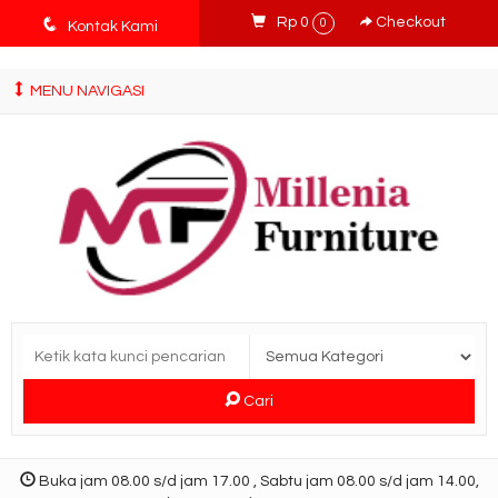
tv3ISbyqwvMDypa7aIfj2FUlPKawe7X5fX5v6wsT4Ns
q
Rp 0
Checkout
0
Kontak Kami
MENU NAVIGASI
Cari
Buka jam 08.00 s/d jam 17.00 , Sabtu jam 08.00 s/d jam 14.00,