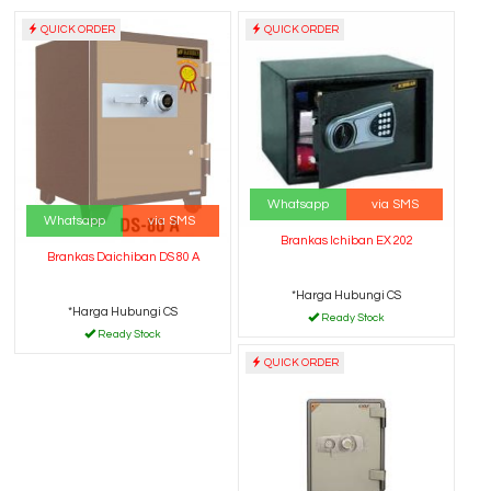
QUICK ORDER
QUICK ORDER
Whatsapp
via SMS
Whatsapp
via SMS
Brankas Ichiban EX 202
Brankas Daichiban DS 80 A
*Harga Hubungi CS
*Harga Hubungi CS
Ready Stock
Ready Stock
QUICK ORDER