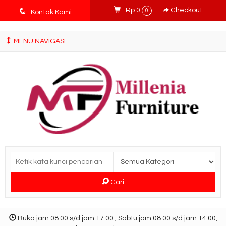
tv3ISbyqwvMDypa7aIfj2FUlPKawe7X5fX5v6wsT4Ns
q
Rp 0
Checkout
0
Kontak Kami
MENU NAVIGASI
Cari
Buka jam 08.00 s/d jam 17.00 , Sabtu jam 08.00 s/d jam 14.00,