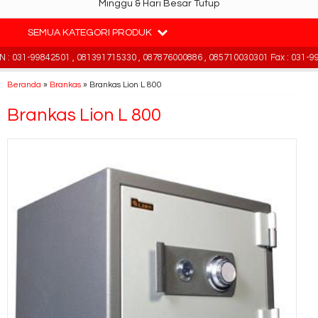
Minggu & Hari Besar Tutup
SEMUA KATEGORI PRODUK
 031-99842501 , 081391715330 , 087876000886 , 085710030301 Fax : 031-99
Beranda
»
Brankas
»
Brankas Lion L 800
Brankas Lion L 800