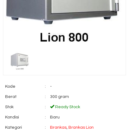
Kode
:
-
Berat
:
300 gram
Stok
:
Ready Stock
Kondisi
:
Baru
Kategori
:
Brankas
,
Brankas Lion