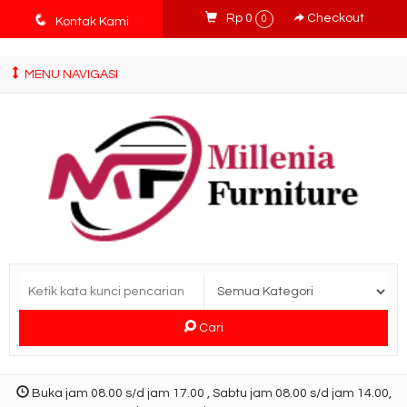
tv3ISbyqwvMDypa7aIfj2FUlPKawe7X5fX5v6wsT4Ns
q
Rp 0
Checkout
0
Kontak Kami
MENU NAVIGASI
Cari
Buka jam 08.00 s/d jam 17.00 , Sabtu jam 08.00 s/d jam 14.00,