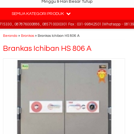
Minggu & Hari Besar Tutup
SEMUA KATEGORI PRODUK
5330 , 087876000886 , 085710030301 Fax : 031-99842501 (Whatsapp - 081391
Beranda
»
Brankas
»
Brankas Ichiban HS 806 A
Brankas Ichiban HS 806 A