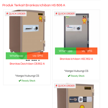
Produk Terkait Brankas Ichiban HS 806 A
QUICK ORDER
QUICK ORDER
Whatsapp
via SMS
Whatsapp
via SMS
Brankas Ichiban HSC 802 A
Brankas Daichiban DS 802 A
*Harga Hubungi CS
*Harga Hubungi CS
Ready Stock
Ready Stock
QUICK ORDER