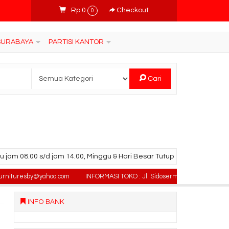
Rp 0
Checkout
0
 SURABAYA
PARTISI KANTOR
Cari
u jam 08.00 s/d jam 14.00, Minggu & Hari Besar Tutup
turesby@yahoo.com
INFORMASI TOKO : Jl. Sidosermo II / 76 (Ruko Graha Ma
INFO BANK