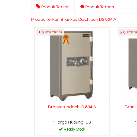
Produk Terkait
Produk Terbaru
Produk Terkait Brankas Daichiban DS 804 A
QUICK ORDER
QUICK O
Brankas Indachi D 804 A
Brank
*Harga Hubungi CS
Ready Stock