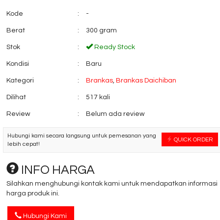
Kode
:
-
Berat
:
300 gram
Meja Komputer
Mobile File Syste
Orbitrend I-Cand....
Mekanik VIP....
Stok
:
Ready Stock
*Harga Hubungi CS
*Harga Hubungi 
Ready Stock
Kondisi
:
Baru
Kategori
:
Brankas
,
Brankas Daichiban
Dilihat
:
517 kali
Review
:
Belum ada review
Hubungi kami secara langsung untuk pemesanan yang
QUICK ORDER
lebih cepat!
INFO HARGA
Silahkan menghubungi kontak kami untuk mendapatkan informasi
harga produk ini.
Hubungi Kami