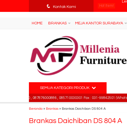
tv3ISbyqwvMDypa7aIfj2FUlPKawe7X5fX5v6wsT4Ns
q
Hot Item!
Kur
Kontak Kami
Kur
HOME
BRANKAS
MEJA KANTOR SURABAYA
Kur
Kur
Lo
Me
Mob
SEMUA KATEGORI PRODUK
Le
81391715330 , 087876000886 , 085710030301 Fax : 031-99842501 (Whatsapp -
Beranda
»
Brankas
»
Brankas Daichiban DS 804 A
Brankas Daichiban DS 804 A