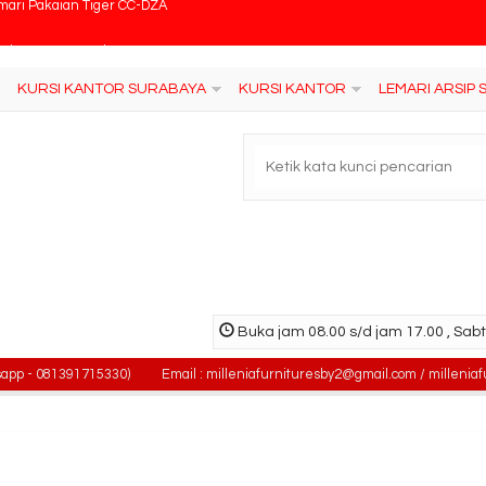
si Kantor Fantoni Matteo
si Kantor Polaris B 35
KURSI KANTOR SURABAYA
KURSI KANTOR
LEMARI ARSIP
si Kantor Carrera King 2 CPT
si Kantor Ergosit Jasmine With Arm
cker Highpoint Granada AISL3
ja Kantor High Point One OD 032
ile File Brother MFB – 4 BS 18
Buka jam 08.00 s/d jam 17.00 , Sabt
mari Pakaian Tiger CC-DZA
 081391715330)
Email : milleniafurnituresby2@gmail.com / milleniafurni