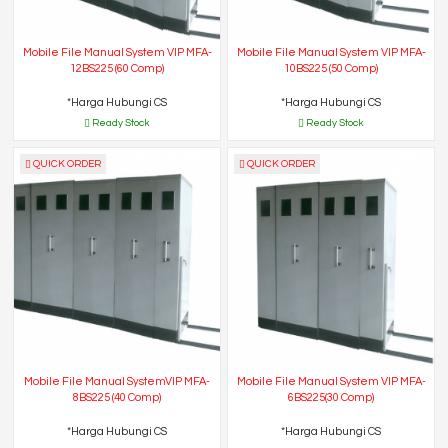
Mobile File Manual System VIP MFA-
Mobile File Manual System VIP MFA-
12BS225 (60 Comp)
10BS225 (50 Comp)
*Harga Hubungi CS
*Harga Hubungi CS
Ready Stock
Ready Stock
QUICK ORDER
QUICK ORDER
Mobile File Manual SystemVIP MFA-
Mobile File Manual System VIP MFA-
8BS225 (40 Comp)
6BS225(30 Comp)
*Harga Hubungi CS
*Harga Hubungi CS