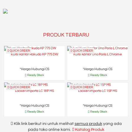
PRODUK TERBARU
QUICK ORDER
QUICK ORDER
Kursi Kantor Rakuda KP 775 DW
Kursi Kantor Uno Paris L Chrome
*Harga Hubungi CS
*Harga Hubungi CS
Ready Stock
Ready Stock
QUICK ORDER
QUICK ORDER
Locker Importa LC 18P MS
Locker Importa LC 15P MS
*Harga Hubungi CS
*Harga Hubungi CS
Ready Stock
Ready Stock
Klik link berikut ini untuk melihat
semua produk
yang ada
pada toko online kami.
Katalog Produk