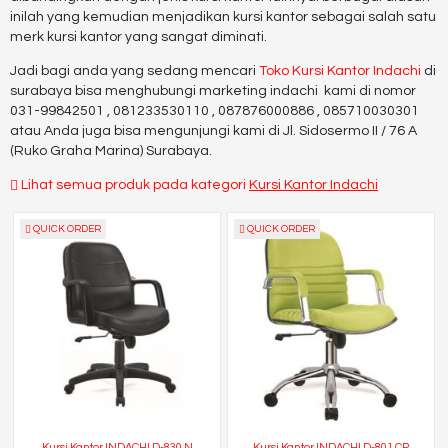
inilah yang kemudian menjadikan kursi kantor sebagai salah satu
merk kursi kantor yang sangat diminati.
Jadi bagi anda yang sedang mencari
Toko Kursi Kantor Indachi
di
surabaya bisa menghubungi marketing indachi kami di nomor
031-99842501 , 081233530110 , 087876000886 , 085710030301
atau Anda juga bisa mengunjungi kami di Jl. Sidosermo II / 76 A
(Ruko Graha Marina) Surabaya.
Lihat semua produk pada kategori
Kursi Kantor Indachi
QUICK ORDER
QUICK ORDER
Kursi Kantor INDACHI D-830 N
Kursi Kantor INDACHI D-801 CR