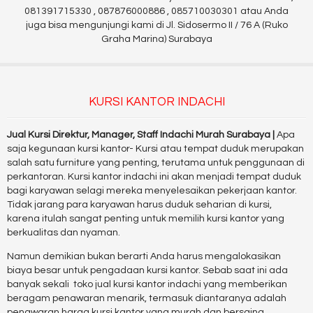
081391715330 , 087876000886 , 085710030301 atau Anda
juga bisa mengunjungi kami di Jl. Sidosermo II / 76 A (Ruko
Graha Marina) Surabaya
KURSI KANTOR INDACHI
Jual
Kursi Direktur, Manager, Staff
Indachi Murah Surabaya |
Apa
saja kegunaan kursi kantor- Kursi atau tempat duduk merupakan
salah satu furniture yang penting, terutama untuk penggunaan di
perkantoran. Kursi kantor indachi ini akan menjadi tempat duduk
bagi karyawan selagi mereka menyelesaikan pekerjaan kantor.
Tidak jarang para karyawan harus duduk seharian di kursi,
karena itulah sangat penting untuk memilih kursi kantor yang
berkualitas dan nyaman.
Namun demikian bukan berarti Anda harus mengalokasikan
biaya besar untuk pengadaan kursi kantor. Sebab saat ini ada
banyak sekali toko jual kursi kantor indachi yang memberikan
beragam penawaran menarik, termasuk diantaranya adalah
penawaran harga kursi kantor yang murah dan bersaing.