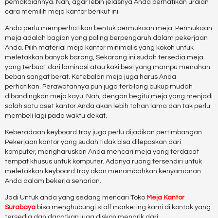
pemakaiannya. Nah, agar lebih jelasnya Anda perhatikan uraian
cara memilih meja kantor berikut ini.
Anda perlu memperhatikan bentuk permukaan meja. Permukaan
meja adalah bagian yang paling berpengaruh dalam pekerjaan
Anda. Pilih material meja kantor minimalis yang kokoh untuk
meletakkan banyak barang, Sekarang ini sudah tersedia meja
yang terbuat dari laminasi atau kaki besi yang mampu menahan
beban sangat berat. Ketebalan meja juga harus Anda
perhatikan. Perawatannya pun juga terbilang cukup mudah
dibandingkan meja kayu. Nah, dengan begitu meja yang menjadi
salah satu aset kantor Anda akan lebih tahan lama dan tak perlu
membeli lagi pada waktu dekat.
Keberadaan keyboard tray juga perlu dijadikan pertimbangan.
Pekerjaan kantor yang sudah tidak bisa dilepaskan dari
komputer, mengharuskan Anda mencari meja yang terdapat
tempat khusus untuk komputer. Adanya ruang tersendiri untuk
meletakkan keyboard tray akan menambahkan kenyamanan
Anda dalam bekerja seharian.
Jadi Untuk anda yang sedang mencari Toko
Meja Kantor
Surabaya
bisa menghubungi staff marketing kami di kontak yang
tersedia dan dapatkan juga diskon menarik dari