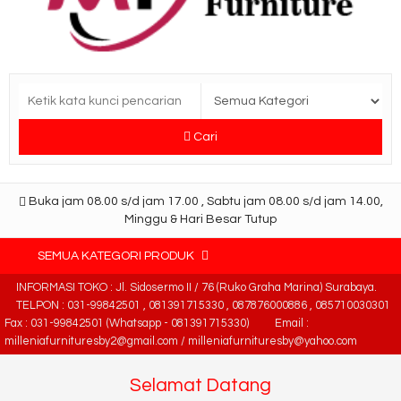
Cari
Buka jam 08.00 s/d jam 17.00 , Sabtu jam 08.00 s/d jam 14.00,
Minggu & Hari Besar Tutup
SEMUA KATEGORI PRODUK
INFORMASI TOKO : Jl. Sidosermo II / 76 (Ruko Graha Marina) Surabaya.
TELPON : 031-99842501 , 081391715330 , 087876000886 , 085710030301
Fax : 031-99842501 (Whatsapp - 081391715330)
Email :
milleniafurnituresby2@gmail.com / milleniafurnituresby@yahoo.com
Selamat Datang