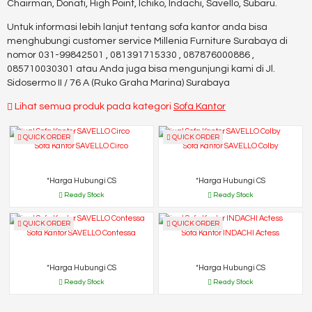
Chairman, Donati, High Point, Ichiko, Indachi, Savello, Subaru.
Untuk informasi lebih lanjut tentang sofa kantor anda bisa
menghubungi customer service Millenia Furniture Surabaya di
nomor 031-99842501 , 081391715330 , 087876000886 ,
085710030301 atau Anda juga bisa mengunjungi kami di Jl.
Sidosermo II / 76 A (Ruko Graha Marina) Surabaya
Lihat semua produk pada kategori
Sofa Kantor
QUICK ORDER
QUICK ORDER
Sofa Kantor SAVELLO Circo
Sofa Kantor SAVELLO Colby
*Harga Hubungi CS
*Harga Hubungi CS
Ready Stock
Ready Stock
QUICK ORDER
QUICK ORDER
Sofa Kantor SAVELLO Contessa
Sofa Kantor INDACHI Actess
*Harga Hubungi CS
*Harga Hubungi CS
Ready Stock
Ready Stock